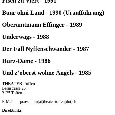
Fisch zu Viert - 1991
Buur ohni Land - 1990 (Uraufführung)
Oberamtmann Effinger - 1989
Underwägs - 1988
Der Fall Nyffenschwander - 1987
Härz-Dame - 1986
Und z’oberst wohne Ängels - 1985
THEATER-Toffen
Bernstrasse 25
3125 Toffen
E-Mail
praesidium[at]theater-toffen[dot]ch
Direktlinks