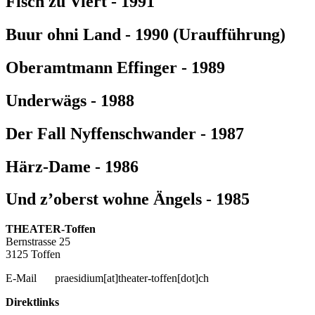
Fisch zu Viert - 1991
Buur ohni Land - 1990 (Uraufführung)
Oberamtmann Effinger - 1989
Underwägs - 1988
Der Fall Nyffenschwander - 1987
Härz-Dame - 1986
Und z’oberst wohne Ängels - 1985
THEATER-Toffen
Bernstrasse 25
3125 Toffen
E-Mail
praesidium[at]theater-toffen[dot]ch
Direktlinks