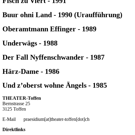
Fisch zu Viert - 1991
Buur ohni Land - 1990 (Uraufführung)
Oberamtmann Effinger - 1989
Underwägs - 1988
Der Fall Nyffenschwander - 1987
Härz-Dame - 1986
Und z’oberst wohne Ängels - 1985
THEATER-Toffen
Bernstrasse 25
3125 Toffen
E-Mail
praesidium[at]theater-toffen[dot]ch
Direktlinks